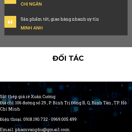
CHỊ NGÂN
Sản phẩm tốt, giao hàng nhanh uy tín
MINH ANH
ĐỐI TÁC
Sắt thép giá rẻ Xuân Cường
Địa chỉ: 106 đường số 29 , P. Bình Trị Đông B, Q, Bình Tân , TP. Hồ
Chí Minh
Điện thoại: 0918.190.732 - 0969.005.499
Email: phamvanphu@gmail.com