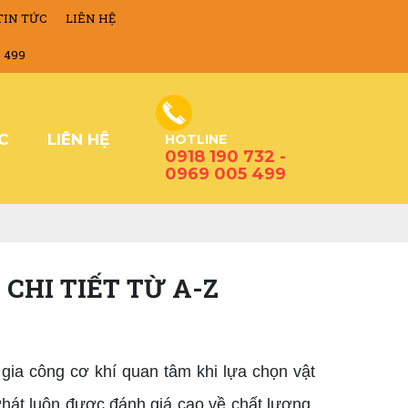
TIN TỨC
LIÊN HỆ
5 499
ỨC
LIÊN HỆ
HOTLINE
0918 190 732 -
0969 005 499
CHI TIẾT TỪ A-Z
 gia công cơ khí quan tâm khi lựa chọn vật
 Phát luôn được đánh giá cao về chất lượng,