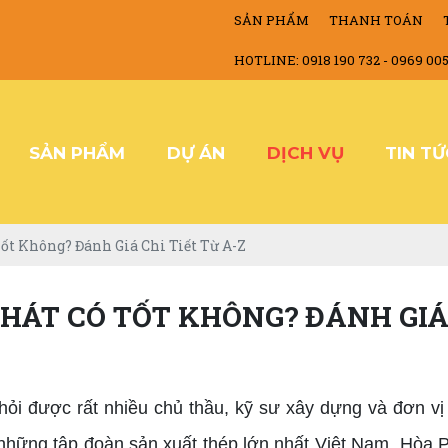
SẢN PHẨM
THANH TOÁN
HOTLINE: 0918 190 732 - 0969 00
SẢN PHẨM
DỰ ÁN
DỊCH VỤ
TIN T
ốt Không? Đánh Giá Chi Tiết Từ A-Z
HÁT CÓ TỐT KHÔNG? ĐÁNH GIÁ 
hỏi được rất nhiều chủ thầu, kỹ sư xây dựng và đơn vị
ng những tập đoàn sản xuất thép lớn nhất Việt Nam, Hòa