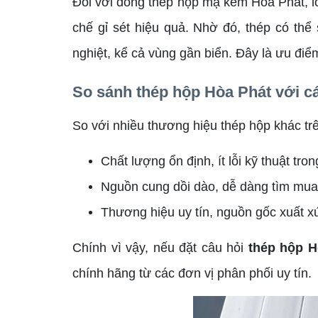
Đối với dòng thép hộp mạ kẽm Hòa Phát, l
chế gỉ sét hiệu quả. Nhờ đó, thép có thể
nghiệt, kể cả vùng gần biển. Đây là ưu điể
So sánh thép hộp Hòa Phát với c
So với nhiều thương hiệu thép hộp khác trê
Chất lượng ổn định, ít lỗi kỹ thuật tro
Nguồn cung dồi dào, dễ dàng tìm mua 
Thương hiệu uy tín, nguồn gốc xuất xứ
Chính vì vậy, nếu đặt câu hỏi
thép hộp H
chính hãng từ các đơn vị phân phối uy tín.