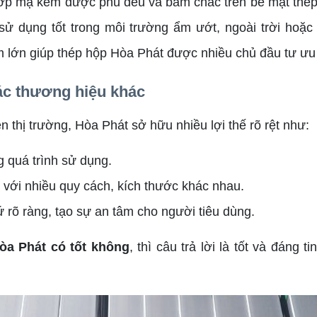
ớp mạ kẽm được phủ đều và bám chắc trên bề mặt thép
 sử dụng tốt trong môi trường ẩm ướt, ngoài trời hoặc 
m lớn giúp thép hộp Hòa Phát được nhiều chủ đầu tư ưu 
ác thương hiệu khác
n thị trường, Hòa Phát sở hữu nhiều lợi thế rõ rệt như:
ng quá trình sử dụng.
với nhiều quy cách, kích thước khác nhau.
 rõ ràng, tạo sự an tâm cho người tiêu dùng.
òa Phát có tốt không
, thì câu trả lời là tốt và đáng