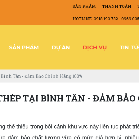
SẢN PHẨM
THANH TOÁN
HOTLINE: 0918 190 732 - 0969 00
SẢN PHẨM
DỰ ÁN
DỊCH VỤ
TIN T
i Bình Tân - Đảm Bảo Chính Hãng 100%
THÉP TẠI BÌNH TÂN - ĐẢM BẢO
g thể thiếu trong bối cảnh khu vực này liên tục phát t
 vừa đảm bảo chất lượng vừa có mức giá hợp lý, nhi