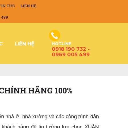
TIN TỨC
LIÊN HỆ
5 499
ỨC
LIÊN HỆ
HOTLINE
0918 190 732 -
0969 005 499
 CHÍNH HÃNG 100%
riển nhà ở, nhà xưởng và các công trình dân
ều khách hàng đã tin tưởng lựa chọn XUÂN