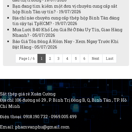
Bạn đang tìm kiếm một đơn vị chuyên cung cấp sắt
hộp Bình Tân uy tín? - 19/07/2026
Địa chỉ nào chuyên cung cấp thép hộp Bình Tân đáng
tin cậy tại TpHCM? - 19/07/2026
Mua Lưới B40 Khổ Lớn Giá Rẻ Ở Đâu Uy Tín, Giao Hàng
Nhanh? - 05/07/2026
Báo Giá Tôn Đông Á Hôm Nay - Xem Ngay Trước Khi
Đặt Hàng - 05/07/2026
Page 1 / 6
1
2
3
4
5
6
Next
Last
Sắt thép giá rẻ Xuân Cường
Địa chỉ: 106 đường số 29 , P. Bình Trị Đông B, Q, Bình Tân , TP. Hồ
Chí Minh
Điện thoại: 0918.190.732 - 0969.005.499
Email: phamvanphu@gmail.com