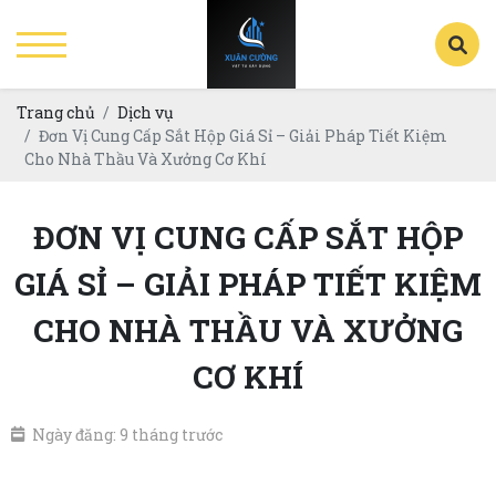
Trang chủ
Dịch vụ
Đơn Vị Cung Cấp Sắt Hộp Giá Sỉ – Giải Pháp Tiết Kiệm
Cho Nhà Thầu Và Xưởng Cơ Khí
ĐƠN VỊ CUNG CẤP SẮT HỘP
GIÁ SỈ – GIẢI PHÁP TIẾT KIỆM
CHO NHÀ THẦU VÀ XƯỞNG
CƠ KHÍ
Ngày đăng: 9 tháng trước
đơn vị cung cấp sắt hộp giá sỉ