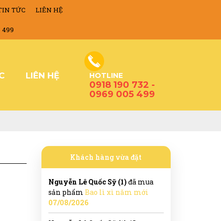
TIN TỨC
LIÊN HỆ
5 499
ỨC
LIÊN HỆ
HOTLINE
0918 190 732 -
0969 005 499
Khách hàng vừa đặt
Nguyễn Lê Quốc Sỹ (1)
đã mua
sản phẩm
Bao lì xì năm mới
07/08/2026