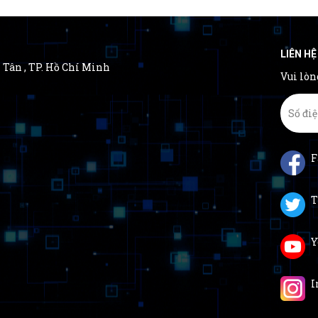
LIÊN HỆ
nh Tân , TP. Hồ Chí Minh
Vui lòn
F
T
Y
I