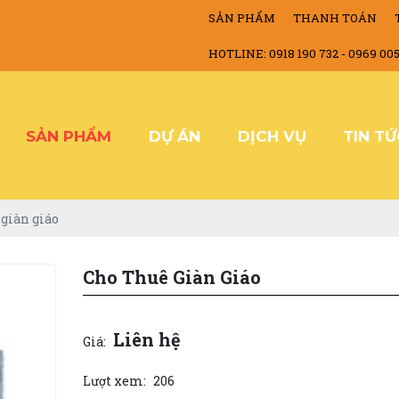
SẢN PHẨM
THANH TOÁN
HOTLINE: 0918 190 732 - 0969 00
SẢN PHẨM
DỰ ÁN
DỊCH VỤ
TIN T
 giàn giáo
Cho Thuê Giàn Giáo
Liên hệ
Giá:
Lượt xem:
206