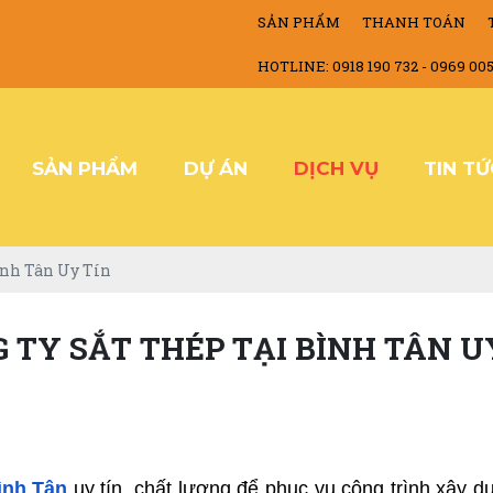
SẢN PHẨM
THANH TOÁN
HOTLINE: 0918 190 732 - 0969 00
SẢN PHẨM
DỰ ÁN
DỊCH VỤ
TIN T
ình Tân Uy Tín
 TY SẮT THÉP TẠI BÌNH TÂN U
Bình Tân
 uy tín, chất lượng để phục vụ công trình xây 