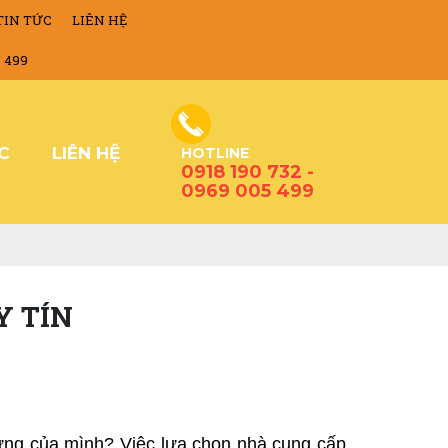
TIN TỨC
LIÊN HỆ
5 499
ỨC
LIÊN HỆ
HOTLINE
0918 190 732 -
0969 005 499
Y TÍN
dựng của mình? Việc lựa chọn nhà cung cấp 