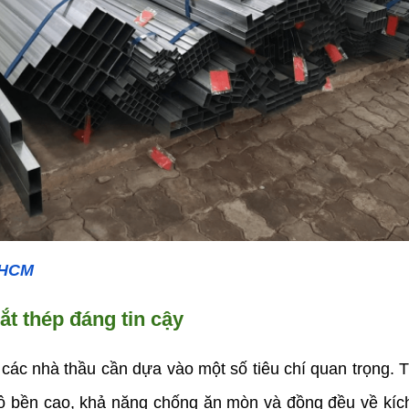
TPHCM
ắt thép đáng tin cậy
, các nhà thầu cần dựa vào một số tiêu chí quan trọng.
, độ bền cao, khả năng chống ăn mòn và đồng đều về kích