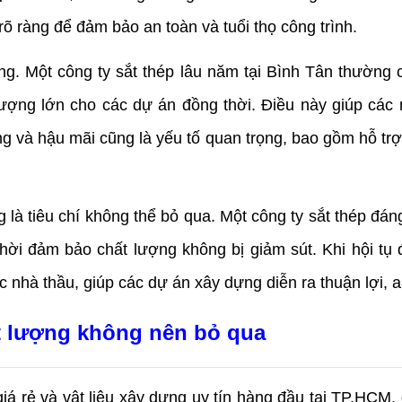
õ ràng để đảm bảo an toàn và tuổi thọ công trình.
ộng. Một công ty sắt thép lâu năm tại Bình Tân thường c
ợng lớn cho các dự án đồng thời. Điều này giúp các n
ng và hậu mãi cũng là yếu tố quan trọng, bao gồm hỗ trợ
 là tiêu chí không thể bỏ qua. Một công ty sắt thép đáng
ời đảm bảo chất lượng không bị giảm sút. Khi hội tụ đầ
 nhà thầu, giúp các dự án xây dựng diễn ra thuận lợi, an
ất lượng không nên bỏ qua
iá rẻ và vật liệu xây dựng uy tín hàng đầu tại TP.HCM,