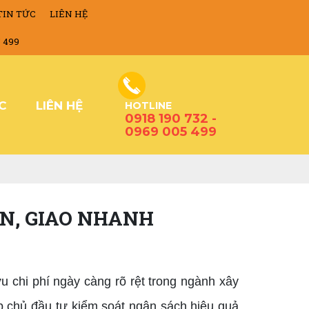
TIN TỨC
LIÊN HỆ
5 499
ỨC
LIÊN HỆ
HOTLINE
0918 190 732 -
0969 005 499
ÍN, GIAO NHANH
 chi phí ngày càng rõ rệt trong ngành xây
p chủ đầu tư kiểm soát ngân sách hiệu quả