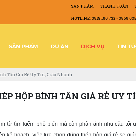
SẢN PHẨM
THANH TOÁN
HOTLINE: 0918 190 732 - 0969 00
SẢN PHẨM
DỰ ÁN
DỊCH VỤ
TIN T
ình Tân Giá Rẻ Uy Tín, Giao Nhanh
HÉP HỘP BÌNH TÂN GIÁ RẺ UY T
ụm từ tìm kiếm phổ biến mà còn phản ánh nhu cầu tối ưu
n kế hoạch, việc lựa chọn đúng thép hộp giá rẻ sẽ giú