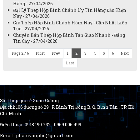
Hãng - 27/04/2026
Đại Lý Thép Hộp Bình Chánh Uy Tín Hàng Đầu Hiện
Nay - 27/04/2026
Giá Thép Hộp Bình Chánh Hôm Nay - Cập Nhật Liên
Tục - 27/04/2026
Chuyên Bán Thép Hộp Bình Tân Giao Nhanh - Đáng
Tin Cậy - 27/04/2026
Page 2 / 6
First
Prev
1
2
3
4
5
6
Next
Last
Sắt thép giá rẻ Xuân Cường
Địa chỉ: 106 đường số 29 , P. Bình Trị Đông B, Q, Bình Tân , TP. Hồ
Chí Minh
Điện thoại: 0918.190.732 - 0969.005.499
Email: phamvanphu@gmail.com